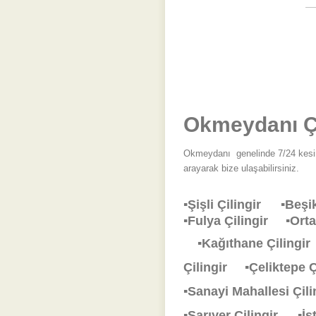
Okmeydanı Çi
Okmeydanı
genelinde 7/24 kesin
arayarak bize ulaşabilirsiniz.
▪Şişli Çilingir
▪Beşi
▪Fulya Çilingir
▪Ort
▪Kağıthane Çiling
Çilingir
▪Çeliktepe 
▪Sanayi Mahallesi Çi
▪Sarıyer Çilingir
▪İ