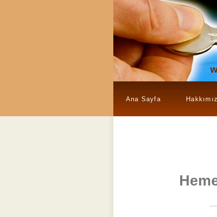
w
Ana Sayfa
Hakkımı
Heme