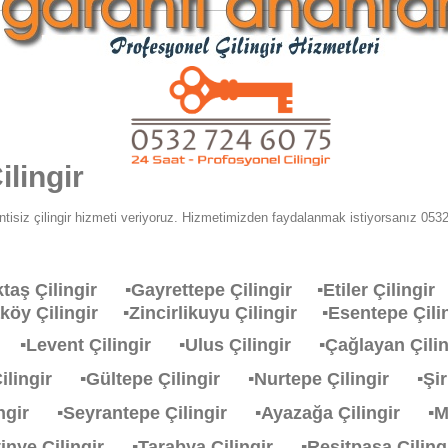
lingir
tisiz çilingir hizmeti veriyoruz. Hizmetimizden faydalanmak istiyorsanız 0532 
ktaş Çilingir
▪Gayrettepe Çilingir
▪Etiler Çiling
aköy Çilingir
▪Zincirlikuyu Çilingir
▪Esentepe Çi
ir
▪Levent Çilingir
▪Ulus Çilingir
▪Çağlayan Çil
Çilingir
▪Gültepe Çilingir
▪Nurtepe Çilingir
▪Şi
lingir
▪Seyrantepe Çilingir
▪Ayazağa Çilingir
▪M
stinye Çilingir
▪Tarabya Çilingir
▪Resitpasa Çili