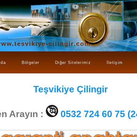
ww.tesvikiye-cilingir.com
zda
Bölgeler
Diğer Sitelerimiz
İletişim
Teşvikiye
Çilingir
n Arayın :
0532 724 60 75 (2