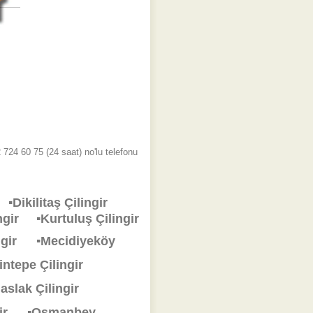
724 60 75 (24 saat) no'lu telefonu
ir
▪Dikilitaş Çilingir
lingir
▪Kurtuluş Çilingir
ingir
▪Mecidiyeköy
rintepe Çilingir
aslak Çilingir
ngir
▪Osmanbey